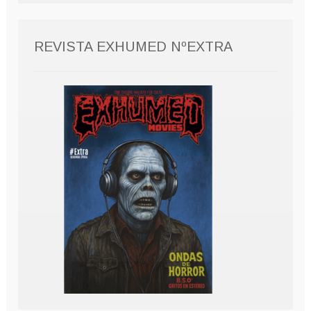
REVISTA EXHUMED NºEXTRA