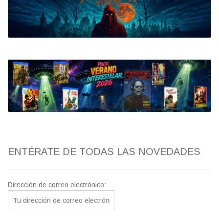
Bluray
Clasificada S
artwork
fantaterror
Jesús Franco
Paul Naschy
ENTÉRATE DE TODAS LAS NOVEDADES
TV Exhumed
Dirección de correo electrónico: