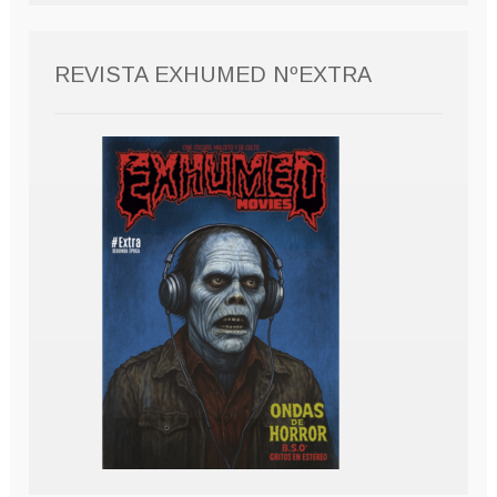
REVISTA EXHUMED NºEXTRA