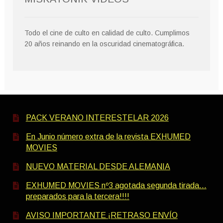
Todo el cine de culto en calidad de culto. Cumplimos
20 años reinando en la oscuridad cinematográfica.
PACK VERANO INTERESTELAR 2026
En Junio número extra de la revista EXHUMED
MOVIES
NUEVO MATERIAL DESDE ALEMANIA
EXHUMED MOVIES nº3 agotada segunda tirada…
preparados para la tercera!!!!
AVISO IMPORTANTE ¡RETRASO ENVÍO