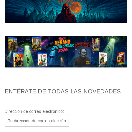
Bluray
Clasificada S
artwork
fantaterror
Jesús Franco
Paul Naschy
ENTÉRATE DE TODAS LAS NOVEDADES
TV Exhumed
Dirección de correo electrónico: