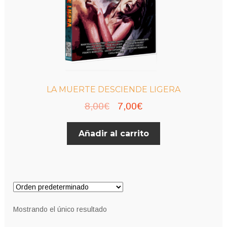
LA MUERTE DESCIENDE LIGERA
El
El
8,00
€
7,00
€
precio
precio
Añadir al carrito
original
actual
era:
es:
8,00€.
7,00€.
Mostrando el único resultado