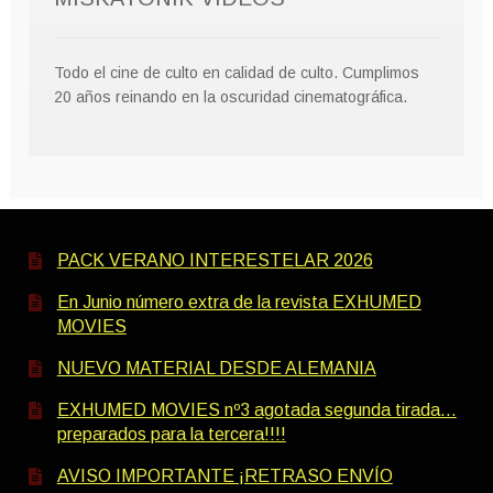
Todo el cine de culto en calidad de culto. Cumplimos
20 años reinando en la oscuridad cinematográfica.
PACK VERANO INTERESTELAR 2026
En Junio número extra de la revista EXHUMED
MOVIES
NUEVO MATERIAL DESDE ALEMANIA
EXHUMED MOVIES nº3 agotada segunda tirada…
preparados para la tercera!!!!
AVISO IMPORTANTE ¡RETRASO ENVÍO