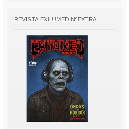
REVISTA EXHUMED NºEXTRA