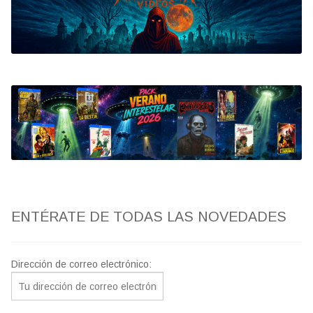
Bluray
Clasificada S
artwork
fantaterror
Jesús Franco
Paul Naschy
ENTÉRATE DE TODAS LAS NOVEDADES
TV Exhumed
Dirección de correo electrónico: