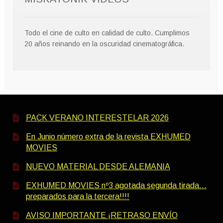
Todo el cine de culto en calidad de culto. Cumplimos
20 años reinando en la oscuridad cinematográfica.
PACK VERANO INTERESTELAR 2026
En Junio número extra de la revista EXHUMED
MOVIES
NUEVO MATERIAL DESDE ALEMANIA
EXHUMED MOVIES nº3 agotada segunda tirada…
preparados para la tercera!!!!
AVISO IMPORTANTE ¡RETRASO ENVÍO