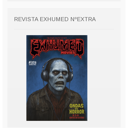
REVISTA EXHUMED NºEXTRA