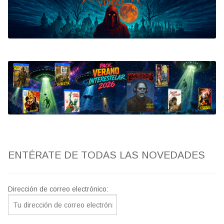
Bluray
Clasificada S
artwork
fantaterror
Jesús Franco
Paul Naschy
ENTÉRATE DE TODAS LAS NOVEDADES
TV Exhumed
Dirección de correo electrónico: