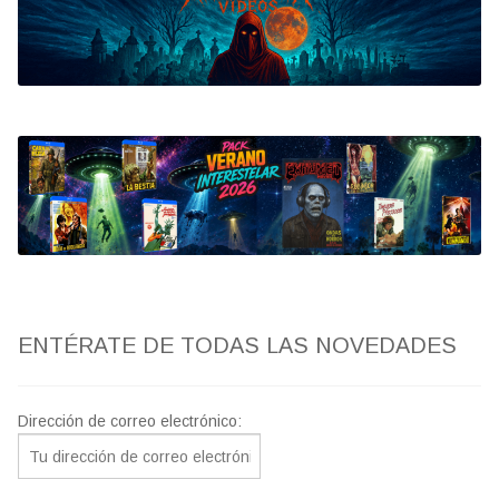
Bluray
Clasificada S
artwork
fantaterror
Jesús Franco
Paul Naschy
ENTÉRATE DE TODAS LAS NOVEDADES
TV Exhumed
Dirección de correo electrónico: