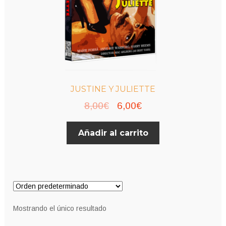
JUSTINE Y JULIETTE
El
El
8,00
€
6,00
€
precio
precio
Añadir al carrito
original
actual
era:
es:
8,00€.
6,00€.
Mostrando el único resultado