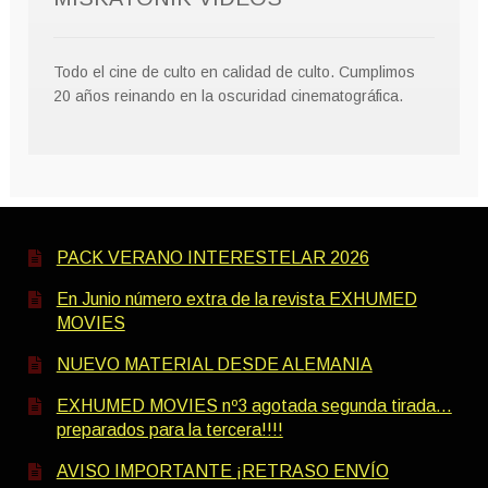
Todo el cine de culto en calidad de culto. Cumplimos
20 años reinando en la oscuridad cinematográfica.
PACK VERANO INTERESTELAR 2026
En Junio número extra de la revista EXHUMED
MOVIES
NUEVO MATERIAL DESDE ALEMANIA
EXHUMED MOVIES nº3 agotada segunda tirada…
preparados para la tercera!!!!
AVISO IMPORTANTE ¡RETRASO ENVÍO