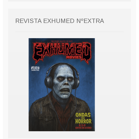
REVISTA EXHUMED NºEXTRA