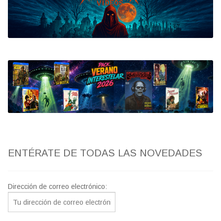
Bluray
Clasificada S
artwork
fantaterror
Jesús Franco
Paul Naschy
ENTÉRATE DE TODAS LAS NOVEDADES
TV Exhumed
Dirección de correo electrónico: