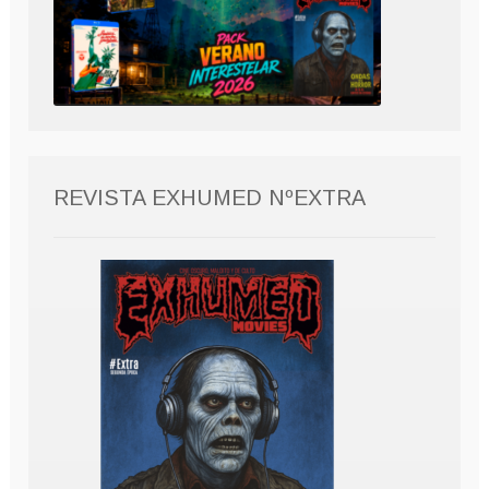
REVISTA EXHUMED NºEXTRA