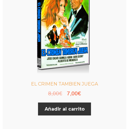
EL CRIMEN TAMBIEN JUEGA
El
El
8,00
€
7,00
€
precio
precio
Añadir al carrito
original
actual
era:
es:
8,00€.
7,00€.