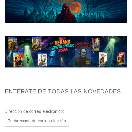
Bluray
Clasificada S
artwork
fantaterror
Jesús Franco
Paul Naschy
ENTÉRATE DE TODAS LAS NOVEDADES
TV Exhumed
Dirección de correo electrónico: