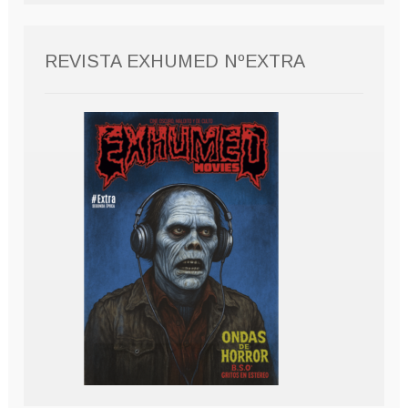
REVISTA EXHUMED NºEXTRA