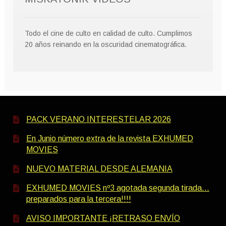
Todo el cine de culto en calidad de culto. Cumplimos
20 años reinando en la oscuridad cinematográfica.
PACK VERANO INTERESTELAR 2026
En Junio número extra de la revista EXHUMED
MOVIES
NUEVO MATERIAL DESDE ALEMANIA
EXHUMED MOVIES nº3 agotada segunda tirada…
preparados para la tercera!!!!
AVISO IMPORTANTE ¡RETRASO ENVÍO