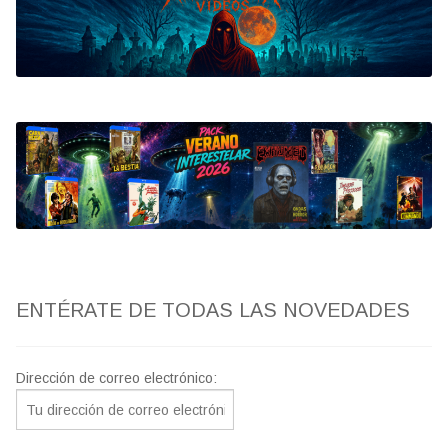
Bluray
Clasificada S
artwork
fantaterror
Jesús Franco
Paul Naschy
ENTÉRATE DE TODAS LAS NOVEDADES
TV Exhumed
Dirección de correo electrónico: