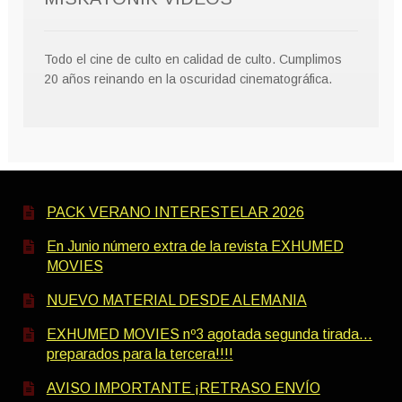
Todo el cine de culto en calidad de culto. Cumplimos
20 años reinando en la oscuridad cinematográfica.
PACK VERANO INTERESTELAR 2026
En Junio número extra de la revista EXHUMED
MOVIES
NUEVO MATERIAL DESDE ALEMANIA
EXHUMED MOVIES nº3 agotada segunda tirada…
preparados para la tercera!!!!
AVISO IMPORTANTE ¡RETRASO ENVÍO