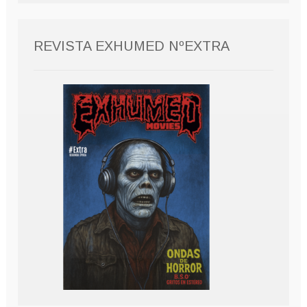
REVISTA EXHUMED NºEXTRA