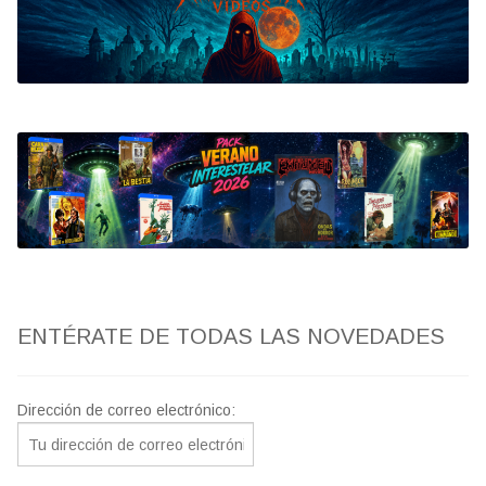
Bluray
Clasificada S
artwork
fantaterror
Jesús Franco
Paul Naschy
ENTÉRATE DE TODAS LAS NOVEDADES
TV Exhumed
Dirección de correo electrónico: