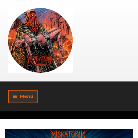
Ir
Ir
a
al
la
contenido
navegación
Menú
Tienda
Mi cuenta