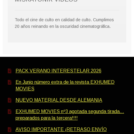
Todo el cine de culto en calidad de culto. Cumplimos
20 años reinando en la oscuridad cinematográfica.
PACK VERANO INTERESTELAR 2026
En Junio número extra de la revista EXHUMED
MOVIES
NUEVO MATERIAL DESDE ALEMANIA
EXHUMED MOVIES nº3 agotada segunda tirada…
preparados para la tercera!!!!
AVISO IMPORTANTE ¡RETRASO ENVÍO