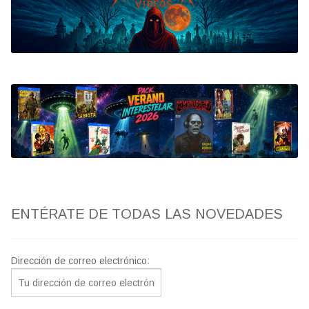
Bluray
Clasificada S
artwork
fantaterror
Jesús Franco
Paul Naschy
ENTÉRATE DE TODAS LAS NOVEDADES
TV Exhumed
Dirección de correo electrónico: