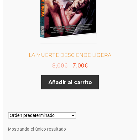
LA MUERTE DESCIENDE LIGERA
El
El
8,00
€
7,00
€
precio
precio
Añadir al carrito
original
actual
era:
es:
8,00€.
7,00€.
Mostrando el único resultado