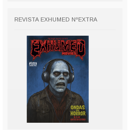
REVISTA EXHUMED NºEXTRA