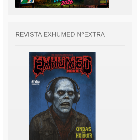
REVISTA EXHUMED NºEXTRA