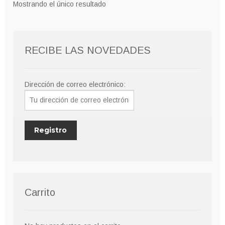
Mostrando el único resultado
se
pueden
elegir
RECIBE LAS NOVEDADES
en
la
página
Dirección de correo electrónico:
de
producto
Carrito