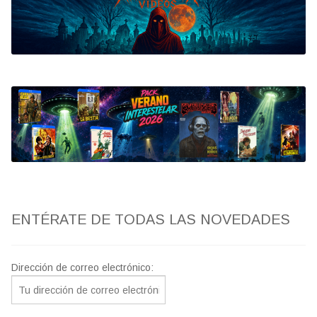
Bluray
Clasificada S
artwork
fantaterror
Jesús Franco
Paul Naschy
ENTÉRATE DE TODAS LAS NOVEDADES
TV Exhumed
Dirección de correo electrónico: