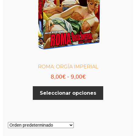
ROMA: ORGÍA IMPERIAL
Rango
8,00
€
-
9,00
€
de
Este
Seleccionar opciones
precios:
producto
desde
tiene
múltiples
8,00€
variantes.
hasta
Las
9,00€
opciones