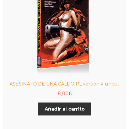
pueden
elegir
en
la
página
de
producto
ASESINATO DE UNA CALL GIRL versión X uncut
8,00
€
Añadir al carrito