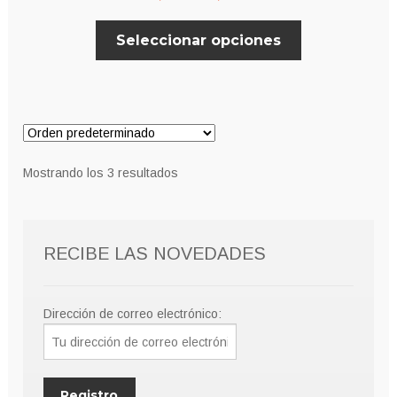
de
Este
Seleccionar opciones
precios:
producto
desde
tiene
múltiples
7,00€
variantes.
hasta
Las
8,00€
opciones
Mostrando los 3 resultados
se
pueden
elegir
RECIBE LAS NOVEDADES
en
la
página
Dirección de correo electrónico:
de
producto