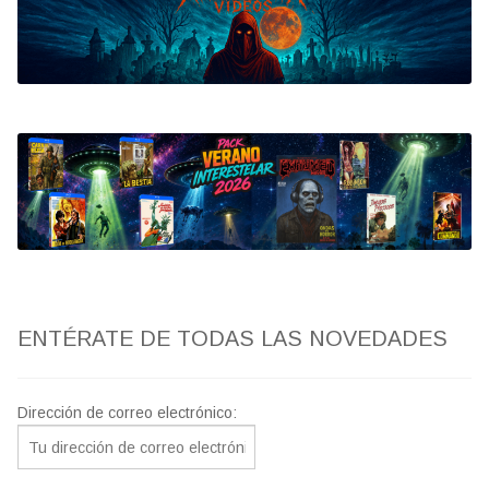
Bluray
Clasificada S
artwork
fantaterror
Jesús Franco
Paul Naschy
ENTÉRATE DE TODAS LAS NOVEDADES
TV Exhumed
Dirección de correo electrónico: