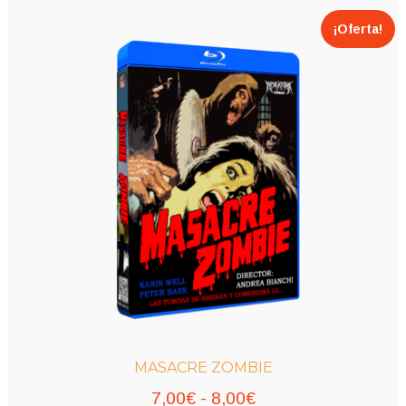
¡Oferta!
MASACRE ZOMBIE
Rango
7,00
€
-
8,00
€