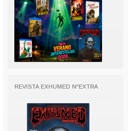
REVISTA EXHUMED NºEXTRA