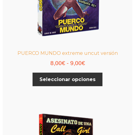
PUERCO MUNDO extreme uncut versión
Rango
8,00
€
-
9,00
€
de
Este
Seleccionar opciones
precios:
producto
desde
tiene
múltiples
8,00€
variantes.
hasta
Las
9,00€
opciones
se