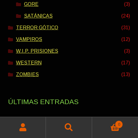
GORE
(3)
SATÁNICAS
(24)
TERROR GÓTICO
(31)
VAMPIROS
(12)
W.I.P. PRISIONES
(3)
WESTERN
(17)
ZOMBIES
(13)
ÚLTIMAS ENTRADAS
0
PACK VERANO INTERESTELAR 2026
Buscar
Buscar
Rango