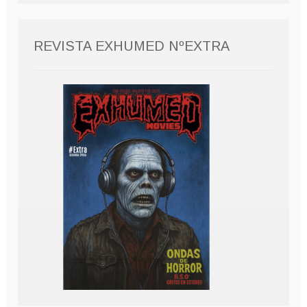
REVISTA EXHUMED NºEXTRA