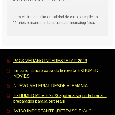
Todo el cine de culto en calidad de culto. Cumplimos
20 años reinando en la oscuridad cinematográfica.
PACK VERANO INTERESTELAR 2026
En Junio número extra de la revista EXHUMED
MOVIES
NUEVO MATERIAL DESDE ALEMANIA
EXHUMED MOVIES nº3 agotada segunda tirada…
preparados para la tercera!!!!
AVISO IMPORTANTE ¡RETRASO ENVÍO