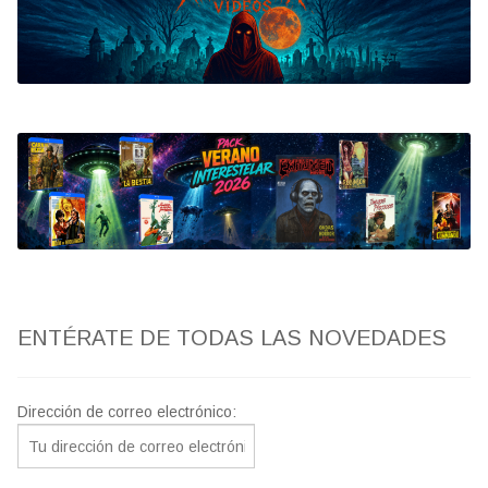
Bluray
Clasificada S
artwork
fantaterror
Jesús Franco
Paul Naschy
ENTÉRATE DE TODAS LAS NOVEDADES
TV Exhumed
Dirección de correo electrónico: