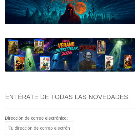
Bluray
Clasificada S
artwork
fantaterror
Jesús Franco
Paul Naschy
ENTÉRATE DE TODAS LAS NOVEDADES
TV Exhumed
Dirección de correo electrónico: