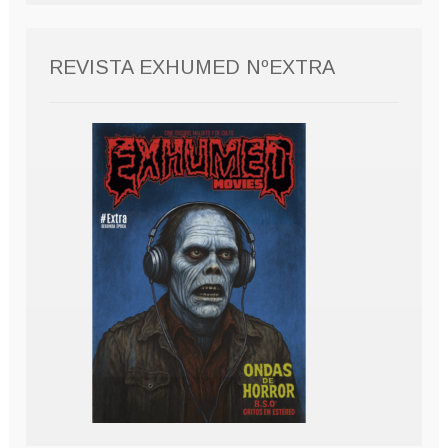
REVISTA EXHUMED NºEXTRA