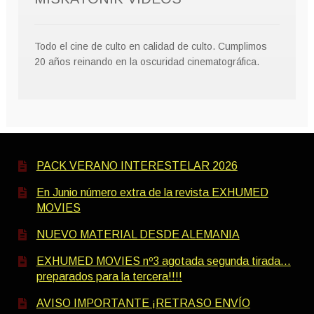
Todo el cine de culto en calidad de culto. Cumplimos
20 años reinando en la oscuridad cinematográfica.
PACK VERANO INTERESTELAR 2026
En Junio número extra de la revista EXHUMED
MOVIES
NUEVO MATERIAL DESDE ALEMANIA
EXHUMED MOVIES nº3 agotada segunda tirada…
preparados para la tercera!!!!
AVISO IMPORTANTE ¡RETRASO ENVÍO