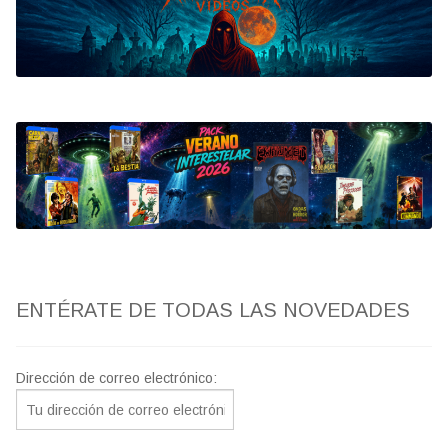
Bluray
Clasificada S
artwork
fantaterror
Jesús Franco
Paul Naschy
ENTÉRATE DE TODAS LAS NOVEDADES
TV Exhumed
Dirección de correo electrónico: