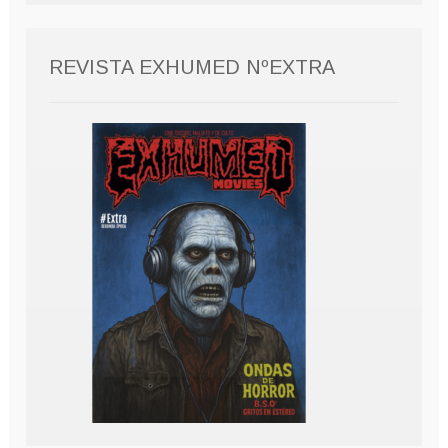
REVISTA EXHUMED NºEXTRA