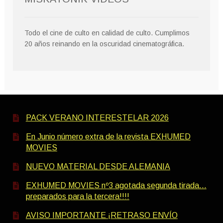
Todo el cine de culto en calidad de culto. Cumplimos
20 años reinando en la oscuridad cinematográfica.
PACK VERANO INTERESTELAR 2026
En Junio número extra de la revista EXHUMED
MOVIES
NUEVO MATERIAL DESDE ALEMANIA
EXHUMED MOVIES nº3 agotada segunda tirada…
preparados para la tercera!!!!
AVISO IMPORTANTE ¡RETRASO ENVÍO