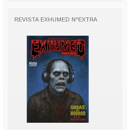
REVISTA EXHUMED NºEXTRA