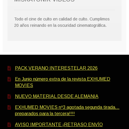
Todo el cine de culto en calidad de culto. Cumplimos
20 años reinando en la oscuridad cinematográfica.
PACK VERANO INTERESTELAR 2026
En Junio número extra de la revista EXHUMED
MOVIES
NUEVO MATERIAL DESDE ALEMANIA
EXHUMED MOVIES nº3 agotada segunda tirada…
preparados para la tercera!!!!
AVISO IMPORTANTE ¡RETRASO ENVÍO