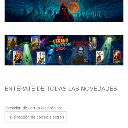
Bluray
Clasificada S
artwork
fantaterror
Jesús Franco
Paul Naschy
ENTÉRATE DE TODAS LAS NOVEDADES
TV Exhumed
Dirección de correo electrónico: