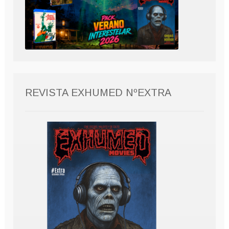
REVISTA EXHUMED NºEXTRA