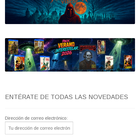
Bluray
Clasificada S
artwork
fantaterror
Jesús Franco
Paul Naschy
ENTÉRATE DE TODAS LAS NOVEDADES
TV Exhumed
Dirección de correo electrónico: