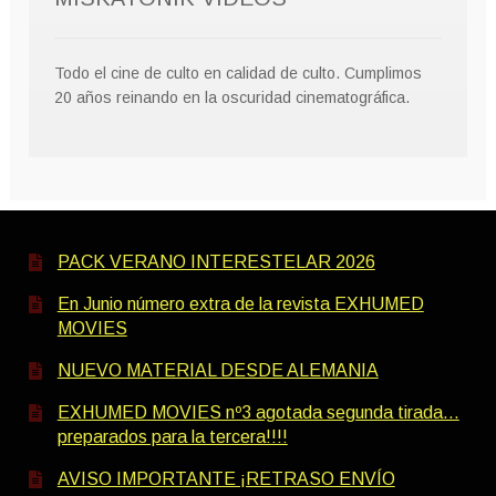
Todo el cine de culto en calidad de culto. Cumplimos
20 años reinando en la oscuridad cinematográfica.
PACK VERANO INTERESTELAR 2026
En Junio número extra de la revista EXHUMED
MOVIES
NUEVO MATERIAL DESDE ALEMANIA
EXHUMED MOVIES nº3 agotada segunda tirada…
preparados para la tercera!!!!
AVISO IMPORTANTE ¡RETRASO ENVÍO