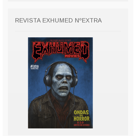
REVISTA EXHUMED NºEXTRA