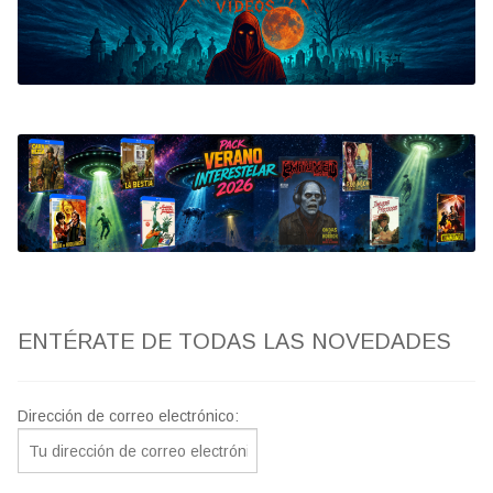
Bluray
Clasificada S
artwork
fantaterror
Jesús Franco
Paul Naschy
ENTÉRATE DE TODAS LAS NOVEDADES
TV Exhumed
Dirección de correo electrónico: