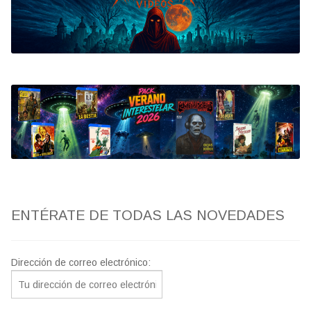
Bluray
Clasificada S
artwork
fantaterror
Jesús Franco
Paul Naschy
ENTÉRATE DE TODAS LAS NOVEDADES
TV Exhumed
Dirección de correo electrónico: