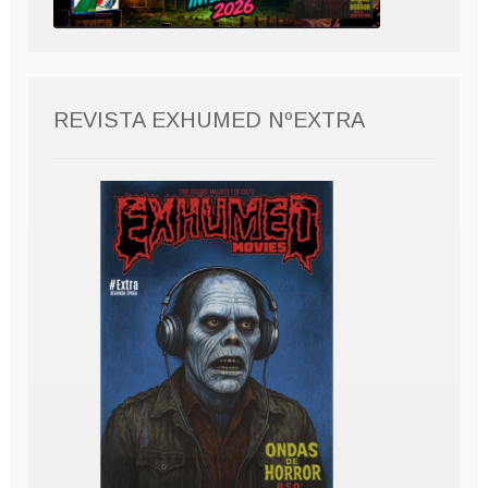
REVISTA EXHUMED NºEXTRA