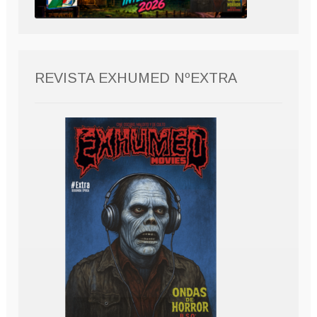
REVISTA EXHUMED NºEXTRA