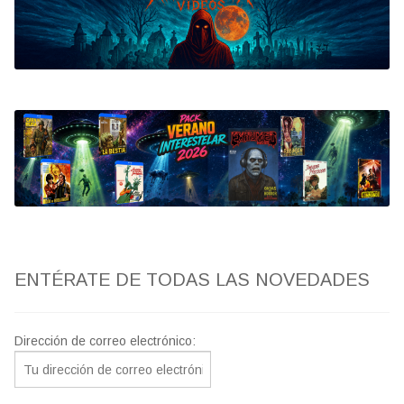
Bluray
Clasificada S
artwork
fantaterror
Jesús Franco
Paul Naschy
ENTÉRATE DE TODAS LAS NOVEDADES
TV Exhumed
Dirección de correo electrónico: