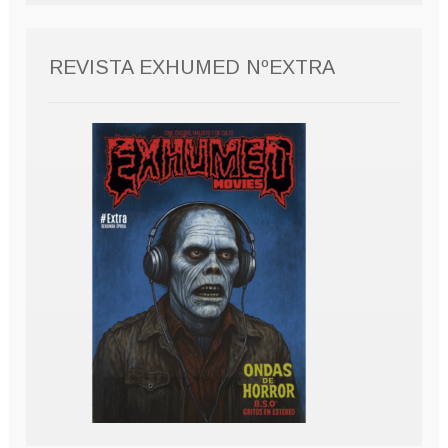
REVISTA EXHUMED NºEXTRA