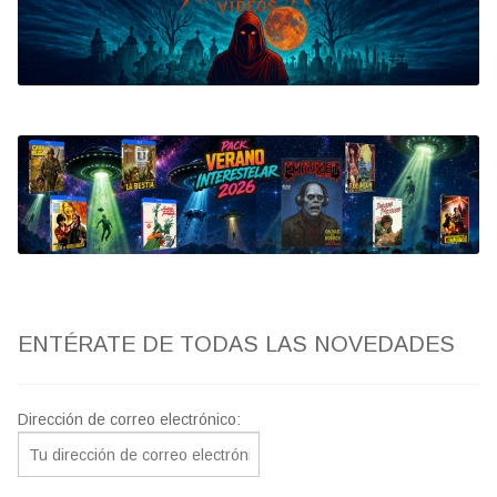
Bluray
Clasificada S
artwork
fantaterror
Jesús Franco
Paul Naschy
ENTÉRATE DE TODAS LAS NOVEDADES
TV Exhumed
Dirección de correo electrónico: