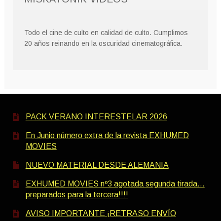
Todo el cine de culto en calidad de culto. Cumplimos
20 años reinando en la oscuridad cinematográfica.
PACK VERANO INTERESTELAR 2026
En Junio número extra de la revista EXHUMED
MOVIES
NUEVO MATERIAL DESDE ALEMANIA
EXHUMED MOVIES nº3 agotada segunda tirada…
preparados para la tercera!!!!
AVISO IMPORTANTE ¡RETRASO ENVÍO