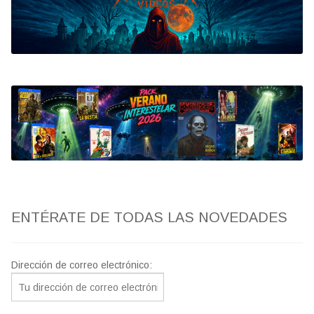
Bluray
Clasificada S
artwork
fantaterror
Jesús Franco
Paul Naschy
ENTÉRATE DE TODAS LAS NOVEDADES
TV Exhumed
Dirección de correo electrónico: