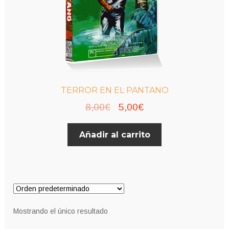
TERROR EN EL PANTANO
El
El
8,00
€
5,00
€
precio
precio
Añadir al carrito
original
actual
era:
es:
8,00€.
5,00€.
Mostrando el único resultado