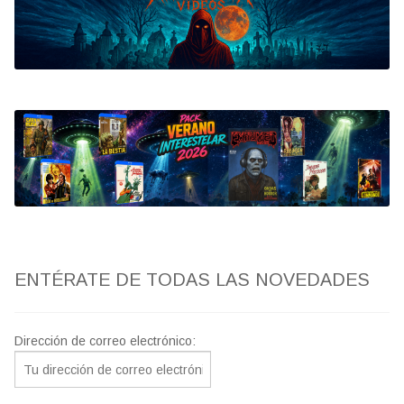
Bluray
Clasificada S
artwork
fantaterror
Jesús Franco
Paul Naschy
ENTÉRATE DE TODAS LAS NOVEDADES
TV Exhumed
Dirección de correo electrónico: