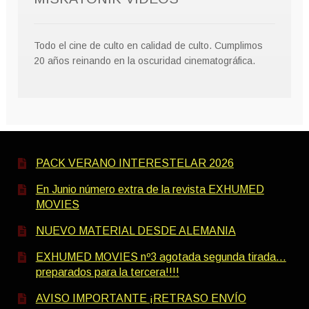
Todo el cine de culto en calidad de culto. Cumplimos
20 años reinando en la oscuridad cinematográfica.
PACK VERANO INTERESTELAR 2026
En Junio número extra de la revista EXHUMED
MOVIES
NUEVO MATERIAL DESDE ALEMANIA
EXHUMED MOVIES nº3 agotada segunda tirada…
preparados para la tercera!!!!
AVISO IMPORTANTE ¡RETRASO ENVÍO