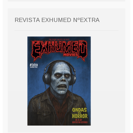
REVISTA EXHUMED NºEXTRA