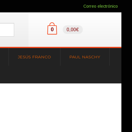
Correo electrónico
0
0,00€
JESÚS FRANCO
PAUL NASCHY