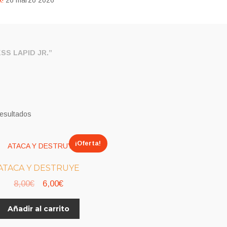
!
26 marzo 2026
S LAPID JR.”
resultados
¡Oferta!
ATACA Y DESTRUYE
El
El
8,00
€
6,00
€
precio
precio
Añadir al carrito
original
actual
era:
es: