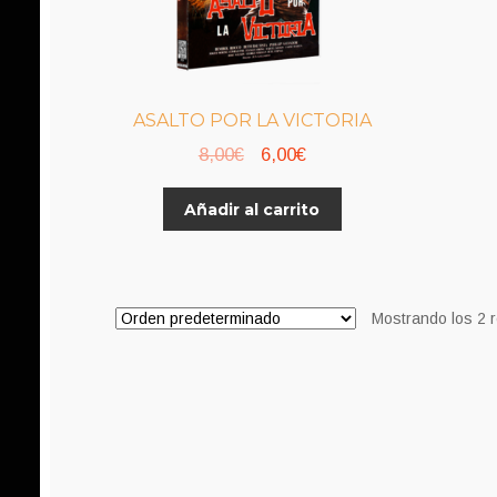
ASALTO POR LA VICTORIA
El
El
8,00
€
6,00
€
precio
precio
Añadir al carrito
original
actual
era:
es:
8,00€.
6,00€.
Mostrando los 2 