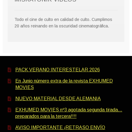
Todo el cine de culto en calidad de culto. Cumplimos
20 años reinando en la oscuridad cinematográfica.
PACK VERANO INTERESTELAR 2026
En Junio número extra de la revista EXHUMED
MOVIES
NUEVO MATERIAL DESDE ALEMANIA
EXHUMED MOVIES nº3 agotada segunda tirada…
preparados para la tercera!!!!
AVISO IMPORTANTE ¡RETRASO ENVÍO