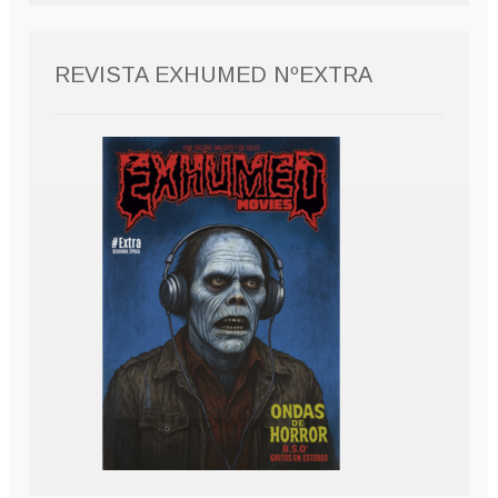
REVISTA EXHUMED NºEXTRA