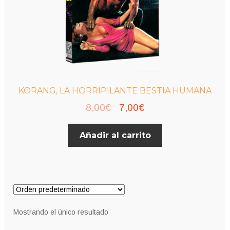
KORANG, LA HORRIPILANTE BESTIA HUMANA
El
El
8,00
€
7,00
€
precio
precio
Añadir al carrito
original
actual
era:
es:
8,00€.
7,00€.
Mostrando el único resultado