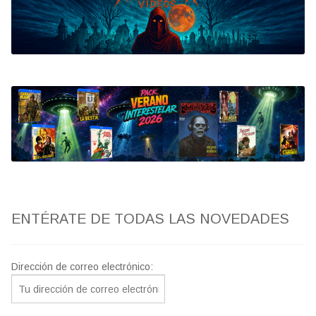
Bluray
Clasificada S
artwork
fantaterror
Jesús Franco
Paul Naschy
ENTÉRATE DE TODAS LAS NOVEDADES
TV Exhumed
Dirección de correo electrónico: