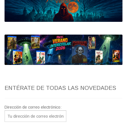
Bluray
Clasificada S
artwork
fantaterror
Jesús Franco
Paul Naschy
ENTÉRATE DE TODAS LAS NOVEDADES
TV Exhumed
Dirección de correo electrónico: