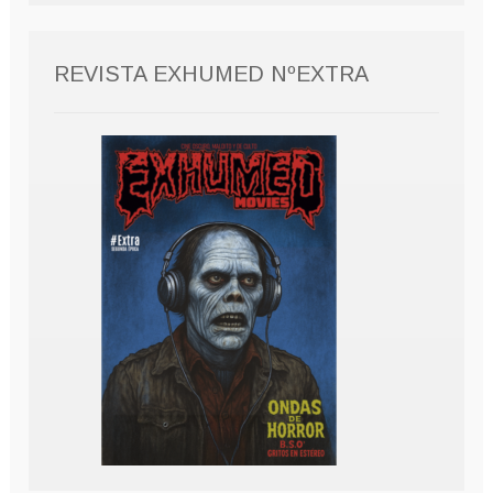
REVISTA EXHUMED NºEXTRA