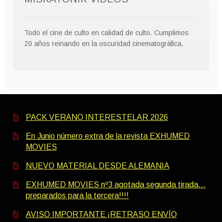
Todo el cine de culto en calidad de culto. Cumplimos
20 años reinando en la oscuridad cinematográfica.
PACK VERANO INTERESTELAR 2026
En Junio número extra de la revista EXHUMED
MOVIES
NUEVO MATERIAL DESDE ALEMANIA
EXHUMED MOVIES nº3 agotada segunda tirada…
preparados para la tercera!!!!
AVISO IMPORTANTE ¡RETRASO ENVÍO