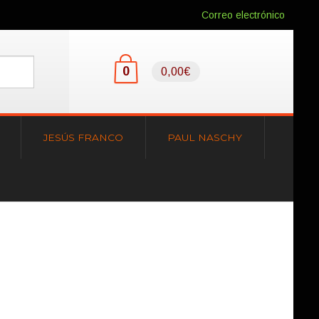
Correo electrónico
0
0,00€
JESÚS FRANCO
PAUL NASCHY