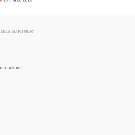
!
26 marzo 2026
AMES GARTNER”
o resultado