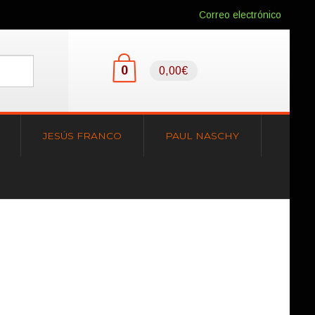
Correo electrónico
0
0,00€
JESÚS FRANCO
PAUL NASCHY