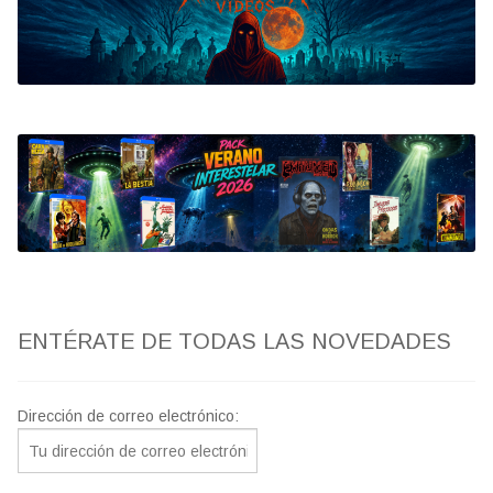
Bluray
Clasificada S
artwork
fantaterror
Jesús Franco
Paul Naschy
ENTÉRATE DE TODAS LAS NOVEDADES
TV Exhumed
Dirección de correo electrónico: