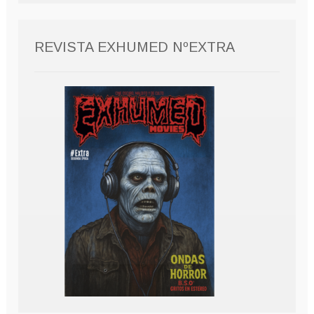
REVISTA EXHUMED NºEXTRA