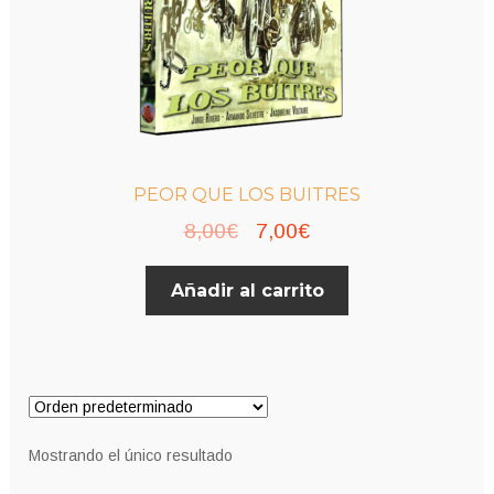
PEOR QUE LOS BUITRES
El
El
8,00
€
7,00
€
precio
precio
Añadir al carrito
original
actual
era:
es:
8,00€.
7,00€.
Mostrando el único resultado