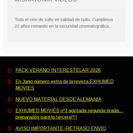
Todo el cine de culto en calidad de culto. Cumplimos
20 años reinando en la oscuridad cinematográfica.
PACK VERANO INTERESTELAR 2026
En Junio número extra de la revista EXHUMED
MOVIES
NUEVO MATERIAL DESDE ALEMANIA
EXHUMED MOVIES nº3 agotada segunda tirada…
preparados para la tercera!!!!
AVISO IMPORTANTE ¡RETRASO ENVÍO