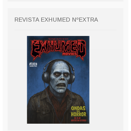
REVISTA EXHUMED NºEXTRA