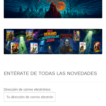
Bluray
Clasificada S
artwork
fantaterror
Jesús Franco
Paul Naschy
ENTÉRATE DE TODAS LAS NOVEDADES
TV Exhumed
Dirección de correo electrónico: