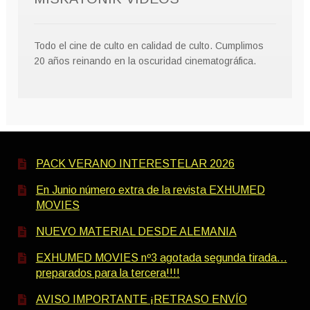
Todo el cine de culto en calidad de culto. Cumplimos
20 años reinando en la oscuridad cinematográfica.
PACK VERANO INTERESTELAR 2026
En Junio número extra de la revista EXHUMED
MOVIES
NUEVO MATERIAL DESDE ALEMANIA
EXHUMED MOVIES nº3 agotada segunda tirada…
preparados para la tercera!!!!
AVISO IMPORTANTE ¡RETRASO ENVÍO