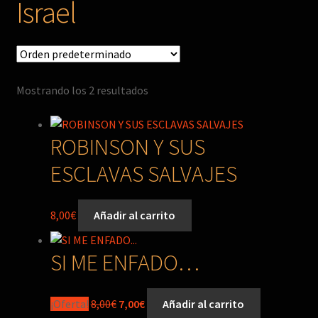
Israel
Mostrando los 2 resultados
ROBINSON Y SUS
ESCLAVAS SALVAJES
8,00
€
Añadir al carrito
SI ME ENFADO…
El
El
¡Oferta!
8,00
€
7,00
€
Añadir al carrito
precio
precio