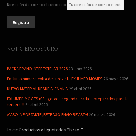
Dirección de correo electrónico:
artwork
fantaterror
Jesús Franco
NOTICIERO OSCURO
Paul Naschy
PACK VERANO INTERESTELAR 2026
23 junio 2026
TV Exhumed
En Junio número extra de la revista EXHUMED MOVIES
26 mayo 2026
NUEVO MATERIAL DESDE ALEMANIA
29 abril 2026
EXHUMED MOVIES nº3 agotada segunda tirada… preparados para la
tercera!!!!
24 abril 2026
AVISO IMPORTANTE ¡RETRASO ENVÍO REVISTA!
26 marzo 2026
Inicio
Productos etiquetados “Israel”