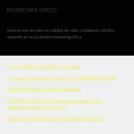
MISKATONIK VIDEOS
Todo el cine de culto en calidad de culto. Cumplimos 20 años
reinando en la oscuridad cinematográfica.
PACK VERANO INTERESTELAR 2026
En Junio número extra de la revista EXHUMED MOVIES
NUEVO MATERIAL DESDE ALEMANIA
EXHUMED MOVIES nº3 agotada segunda tirada…
preparados para la tercera!!!!
AVISO IMPORTANTE ¡RETRASO ENVÍO REVISTA!