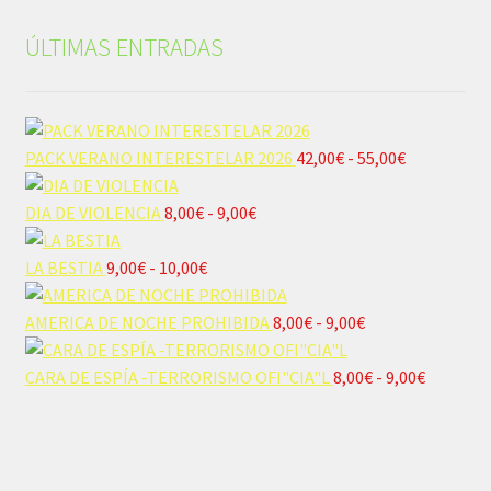
ÚLTIMAS ENTRADAS
Rango
PACK VERANO INTERESTELAR 2026
42,00
€
-
55,00
€
de
Rango
precios:
DIA DE VIOLENCIA
8,00
€
-
9,00
€
de
desde
Rango
precios:
42,00€
LA BESTIA
9,00
€
-
10,00
€
de
desde
hasta
precios:
8,00€
Rango
55,00€
AMERICA DE NOCHE PROHIBIDA
8,00
€
-
9,00
€
desde
hasta
de
9,00€
9,00€
precios:
Rango
CARA DE ESPÍA -TERRORISMO OFI"CIA"L
8,00
€
-
9,00
€
hasta
desde
de
10,00€
8,00€
precios:
hasta
desde
9,00€
8,00€