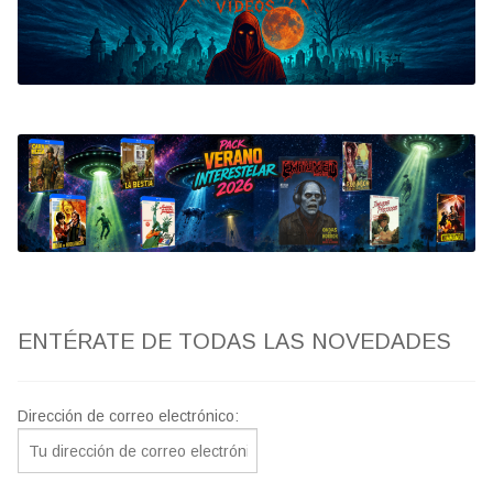
Bluray
Clasificada S
artwork
fantaterror
Jesús Franco
Paul Naschy
ENTÉRATE DE TODAS LAS NOVEDADES
TV Exhumed
Dirección de correo electrónico: