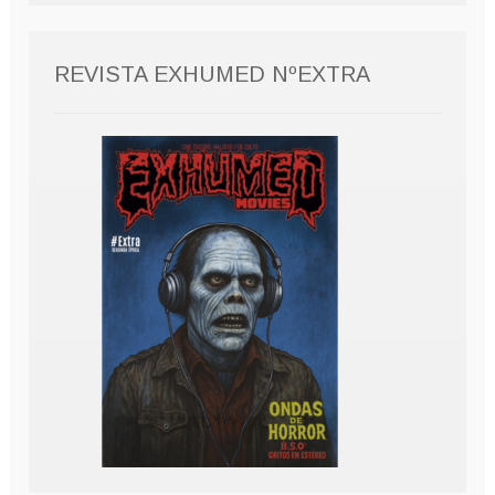
REVISTA EXHUMED NºEXTRA