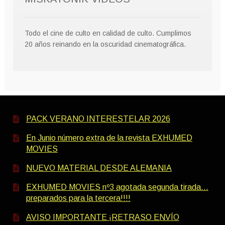
Todo el cine de culto en calidad de culto. Cumplimos
20 años reinando en la oscuridad cinematográfica.
PACK VERANO INTERESTELAR 2026
En Junio número extra de la revista EXHUMED
MOVIES
NUEVO MATERIAL DESDE ALEMANIA
EXHUMED MOVIES nº3 agotada segunda tirada…
preparados para la tercera!!!!
AVISO IMPORTANTE ¡RETRASO ENVÍO