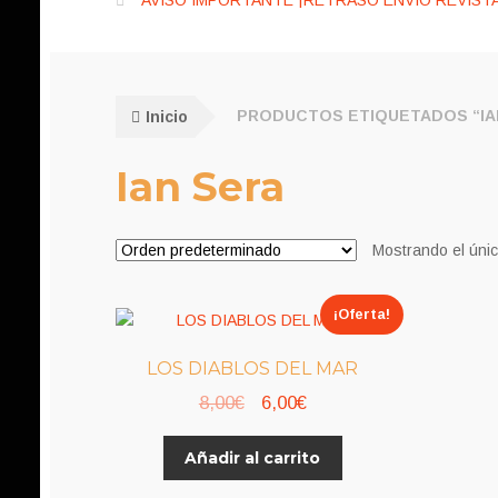
AVISO IMPORTANTE ¡RETRASO ENVÍO REVISTA
Inicio
PRODUCTOS ETIQUETADOS “IA
Ian Sera
Mostrando el únic
¡Oferta!
LOS DIABLOS DEL MAR
El
El
8,00
€
6,00
€
precio
precio
Añadir al carrito
original
actual
era:
es: