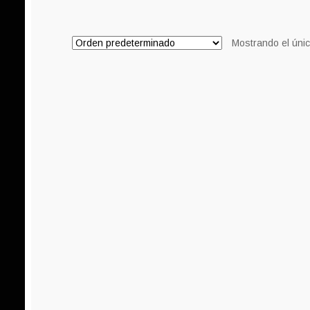
8,00€.
6,00€.
Mostrando el únic