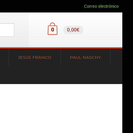
Correo electrónico
0
0,00€
JESÚS FRANCO
PAUL NASCHY