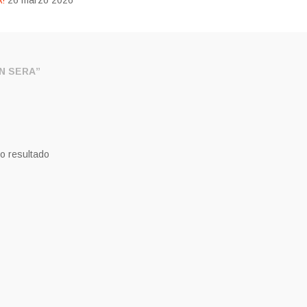
!
26 marzo 2026
N SERA”
o resultado