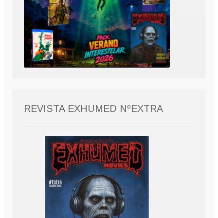
REVISTA EXHUMED NºEXTRA