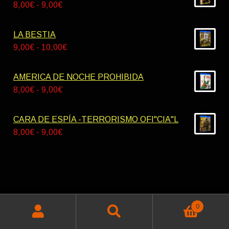
desde
Rango
8,00
€
-
9,00
€
42,00€
de
hasta
precios:
LA BESTIA
55,00€
desde
Rango
9,00
€
-
10,00
€
8,00€
de
hasta
precios:
AMERICA DE NOCHE PROHIBIDA
9,00€
desde
Rango
8,00
€
-
9,00
€
9,00€
de
hasta
precios:
CARA DE ESPÍA -TERRORISMO OFI"CIA"L
10,00€
desde
Rango
8,00
€
-
9,00
€
8,00€
de
hasta
precios:
9,00€
desde
8,00€
hasta
© Miskatonik Videos 2026
0
9,00€
Buscar
Política de privacidad
Construido con WooCommerce
.
Buscar