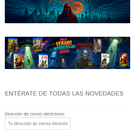
Bluray
Clasificada S
artwork
fantaterror
Jesús Franco
Paul Naschy
ENTÉRATE DE TODAS LAS NOVEDADES
TV Exhumed
Dirección de correo electrónico: