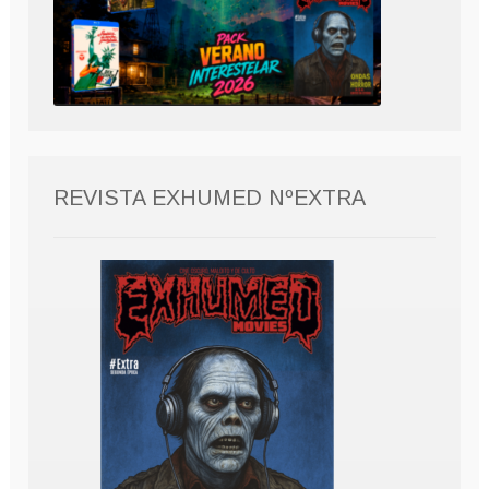
REVISTA EXHUMED NºEXTRA