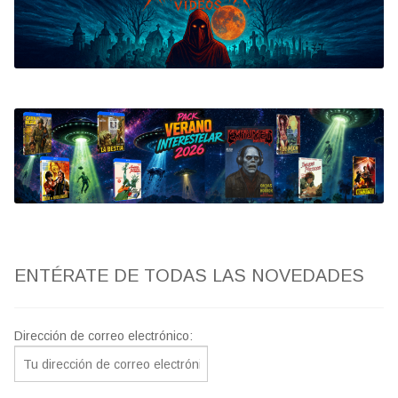
Bluray
Clasificada S
artwork
fantaterror
Jesús Franco
Paul Naschy
ENTÉRATE DE TODAS LAS NOVEDADES
TV Exhumed
Dirección de correo electrónico: