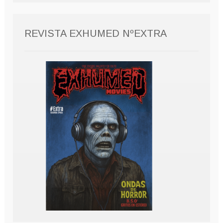
REVISTA EXHUMED NºEXTRA