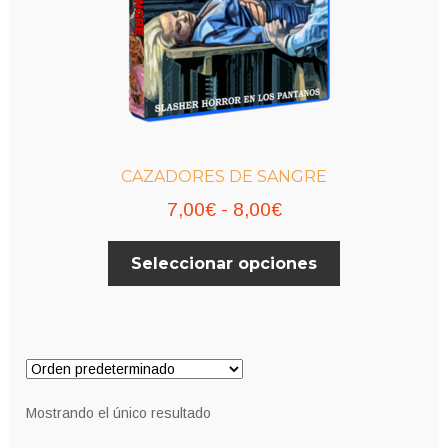
CAZADORES DE SANGRE
Rango
7,00
€
-
8,00
€
de
Este
Seleccionar opciones
precios:
producto
desde
tiene
múltiples
7,00€
variantes.
hasta
Las
8,00€
opciones
Mostrando el único resultado
se