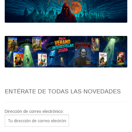
Bluray
Clasificada S
artwork
fantaterror
Jesús Franco
Paul Naschy
ENTÉRATE DE TODAS LAS NOVEDADES
TV Exhumed
Dirección de correo electrónico: