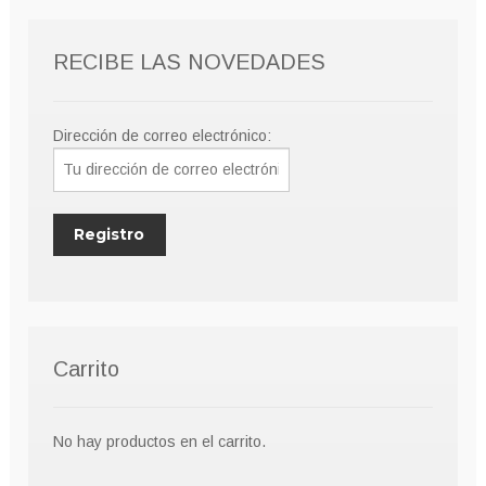
pueden
elegir
RECIBE LAS NOVEDADES
en
la
página
Dirección de correo electrónico:
de
producto
Carrito
No hay productos en el carrito.