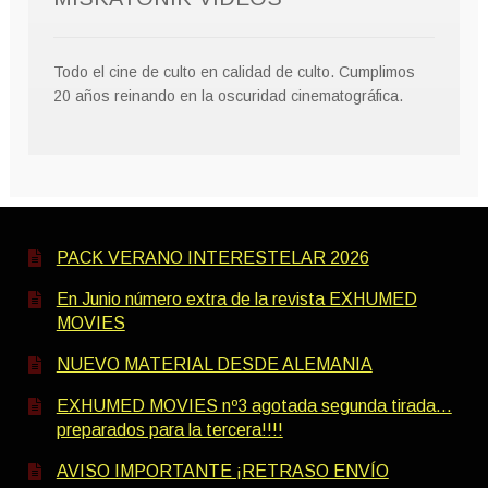
Todo el cine de culto en calidad de culto. Cumplimos
20 años reinando en la oscuridad cinematográfica.
PACK VERANO INTERESTELAR 2026
En Junio número extra de la revista EXHUMED
MOVIES
NUEVO MATERIAL DESDE ALEMANIA
EXHUMED MOVIES nº3 agotada segunda tirada…
preparados para la tercera!!!!
AVISO IMPORTANTE ¡RETRASO ENVÍO