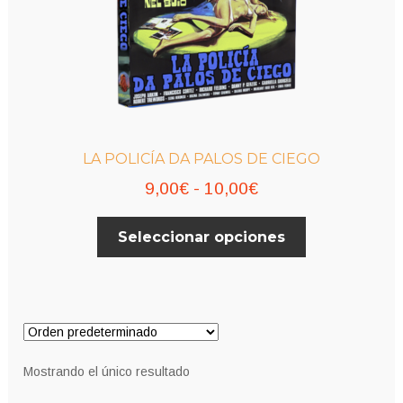
LA POLICÍA DA PALOS DE CIEGO
Rango
9,00
€
-
10,00
€
de
Este
Seleccionar opciones
precios:
producto
desde
tiene
múltiples
9,00€
variantes.
hasta
Las
10,00€
opciones
Mostrando el único resultado
se