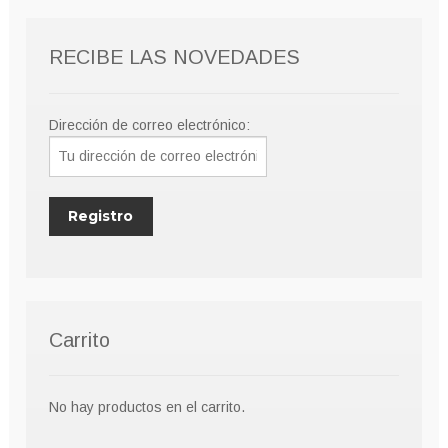
pueden
elegir
RECIBE LAS NOVEDADES
en
la
página
Dirección de correo electrónico:
de
producto
Carrito
No hay productos en el carrito.