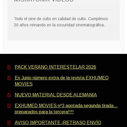
Todo el cine de culto en calidad de culto. Cumplimos
20 años reinando en la oscuridad cinematográfica.
PACK VERANO INTERESTELAR 2026
En Junio número extra de la revista EXHUMED
MOVIES
NUEVO MATERIAL DESDE ALEMANIA
EXHUMED MOVIES nº3 agotada segunda tirada…
preparados para la tercera!!!!
AVISO IMPORTANTE ¡RETRASO ENVÍO