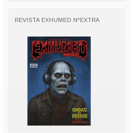
REVISTA EXHUMED NºEXTRA