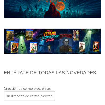
Bluray
Clasificada S
artwork
fantaterror
Jesús Franco
Paul Naschy
ENTÉRATE DE TODAS LAS NOVEDADES
TV Exhumed
Dirección de correo electrónico: