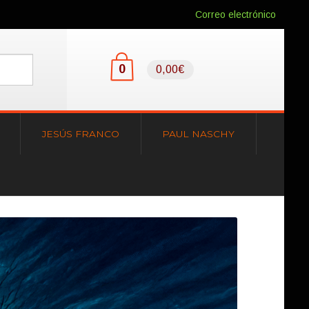
Correo electrónico
0
0,00€
JESÚS FRANCO
PAUL NASCHY