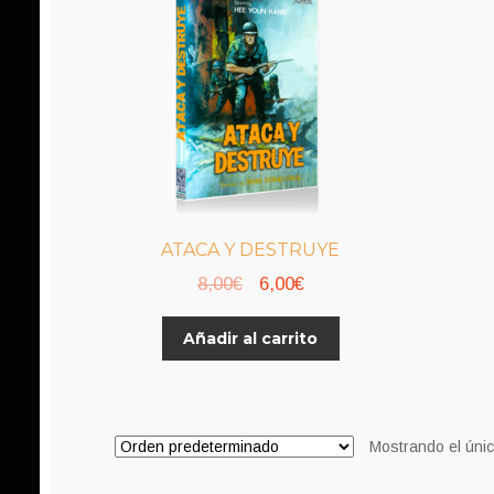
ATACA Y DESTRUYE
El
El
8,00
€
6,00
€
precio
precio
Añadir al carrito
original
actual
era:
es:
8,00€.
6,00€.
Mostrando el únic