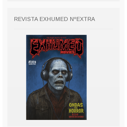
REVISTA EXHUMED NºEXTRA