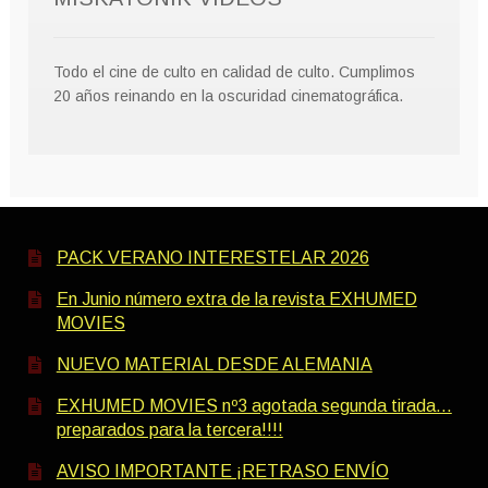
Todo el cine de culto en calidad de culto. Cumplimos
20 años reinando en la oscuridad cinematográfica.
PACK VERANO INTERESTELAR 2026
En Junio número extra de la revista EXHUMED
MOVIES
NUEVO MATERIAL DESDE ALEMANIA
EXHUMED MOVIES nº3 agotada segunda tirada…
preparados para la tercera!!!!
AVISO IMPORTANTE ¡RETRASO ENVÍO