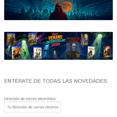
Bluray
Clasificada S
artwork
fantaterror
Jesús Franco
Paul Naschy
ENTÉRATE DE TODAS LAS NOVEDADES
TV Exhumed
Dirección de correo electrónico: