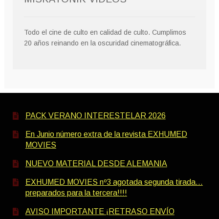
Todo el cine de culto en calidad de culto. Cumplimos
20 años reinando en la oscuridad cinematográfica.
PACK VERANO INTERESTELAR 2026
En Junio número extra de la revista EXHUMED
MOVIES
NUEVO MATERIAL DESDE ALEMANIA
EXHUMED MOVIES nº3 agotada segunda tirada…
preparados para la tercera!!!!
AVISO IMPORTANTE ¡RETRASO ENVÍO