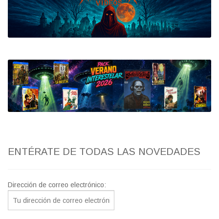
Bluray
Clasificada S
artwork
fantaterror
Jesús Franco
Paul Naschy
ENTÉRATE DE TODAS LAS NOVEDADES
TV Exhumed
Dirección de correo electrónico: