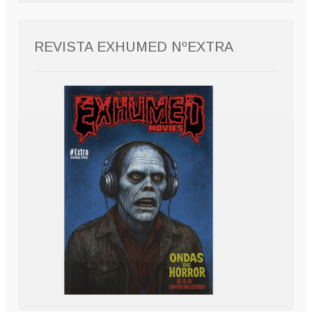
REVISTA EXHUMED NºEXTRA