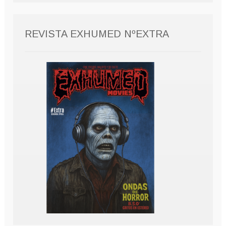
REVISTA EXHUMED NºEXTRA