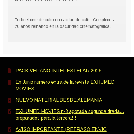
Todo el cine de culto en calidad de culto. Cumplimos
20 años reinando en la oscuridad cinematográfica.
PACK VERANO INTERESTELAR 2026
En Junio número extra de la revista EXHUMED
MOVIES
NUEVO MATERIAL DESDE ALEMANIA
EXHUMED MOVIES nº3 agotada segunda tirada…
preparados para la tercera!!!!
AVISO IMPORTANTE ¡RETRASO ENVÍO