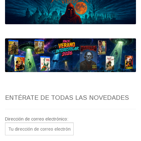
Bluray
Clasificada S
artwork
fantaterror
Jesús Franco
Paul Naschy
ENTÉRATE DE TODAS LAS NOVEDADES
TV Exhumed
Dirección de correo electrónico: