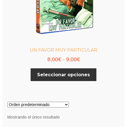
UN FAVOR MUY PARTICULAR
Rango
8,00
€
-
9,00
€
de
Este
Seleccionar opciones
precios:
producto
desde
tiene
múltiples
8,00€
variantes.
hasta
Las
9,00€
opciones
Mostrando el único resultado
se