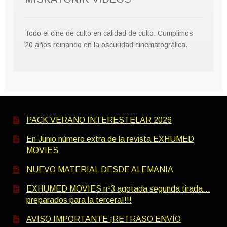
Todo el cine de culto en calidad de culto. Cumplimos
20 años reinando en la oscuridad cinematográfica.
PACK VERANO INTERESTELAR 2026
En Junio número extra de la revista EXHUMED
MOVIES
NUEVO MATERIAL DESDE ALEMANIA
EXHUMED MOVIES nº3 agotada segunda tirada…
preparados para la tercera!!!!
AVISO IMPORTANTE ¡RETRASO ENVÍO