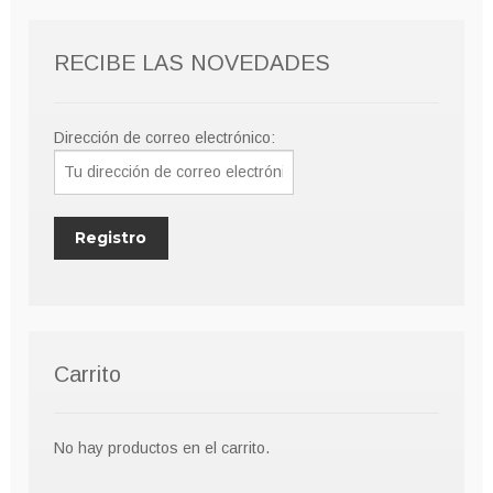
pueden
elegir
RECIBE LAS NOVEDADES
en
la
página
Dirección de correo electrónico:
de
producto
Carrito
No hay productos en el carrito.