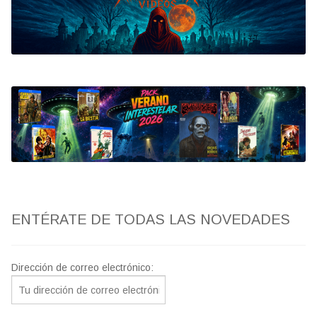
Bluray
Clasificada S
artwork
fantaterror
Jesús Franco
Paul Naschy
ENTÉRATE DE TODAS LAS NOVEDADES
TV Exhumed
Dirección de correo electrónico: