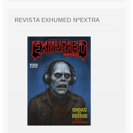
REVISTA EXHUMED NºEXTRA