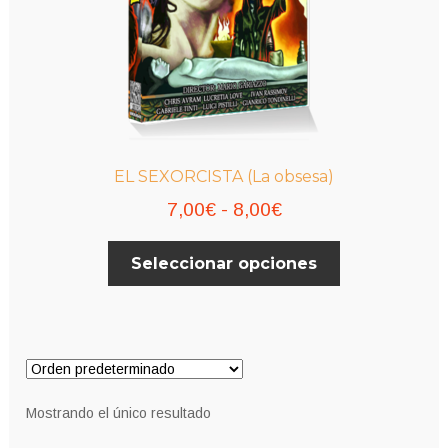
EL SEXORCISTA (La obsesa)
Rango
7,00
€
-
8,00
€
de
Este
Seleccionar opciones
precios:
producto
desde
tiene
múltiples
7,00€
variantes.
hasta
Las
8,00€
opciones
Mostrando el único resultado
se