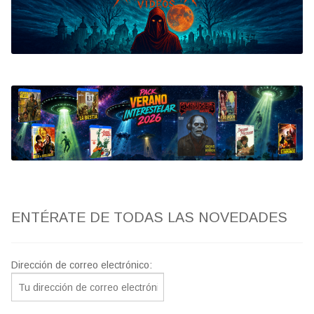
Bluray
Clasificada S
artwork
fantaterror
Jesús Franco
Paul Naschy
ENTÉRATE DE TODAS LAS NOVEDADES
TV Exhumed
Dirección de correo electrónico: