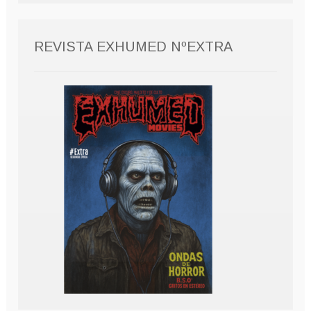
REVISTA EXHUMED NºEXTRA