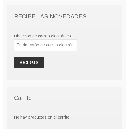
pueden
elegir
RECIBE LAS NOVEDADES
en
la
página
Dirección de correo electrónico:
de
producto
Carrito
No hay productos en el carrito.