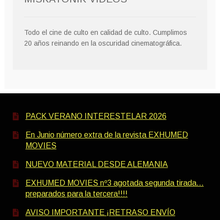
Todo el cine de culto en calidad de culto. Cumplimos
20 años reinando en la oscuridad cinematográfica.
PACK VERANO INTERESTELAR 2026
En Junio número extra de la revista EXHUMED
MOVIES
NUEVO MATERIAL DESDE ALEMANIA
EXHUMED MOVIES nº3 agotada segunda tirada…
preparados para la tercera!!!!
AVISO IMPORTANTE ¡RETRASO ENVÍO