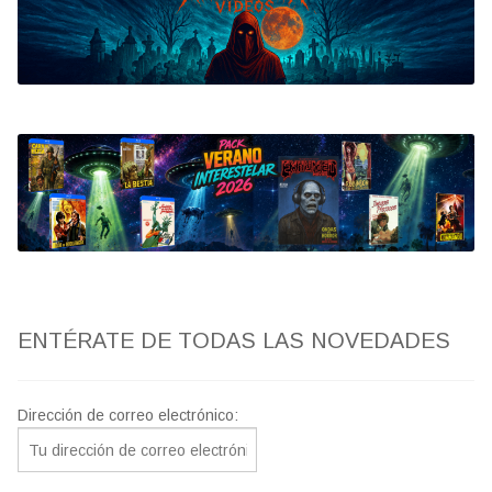
Bluray
Clasificada S
artwork
fantaterror
Jesús Franco
Paul Naschy
ENTÉRATE DE TODAS LAS NOVEDADES
TV Exhumed
Dirección de correo electrónico: