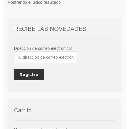
Mostrando el único resultado
se
pueden
elegir
RECIBE LAS NOVEDADES
en
la
página
Dirección de correo electrónico:
de
producto
Carrito