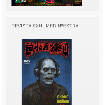
REVISTA EXHUMED NºEXTRA