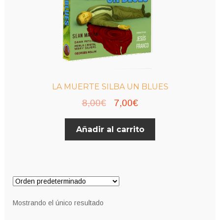
LA MUERTE SILBA UN BLUES
El
El
8,00
€
7,00
€
precio
precio
Añadir al carrito
original
actual
era:
es:
8,00€.
7,00€.
Mostrando el único resultado