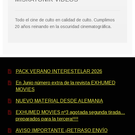
Todo el cine de culto en calidad de culto. Cumplimos
20 años reinando en la oscuridad cinematográfica.
PACK VERANO INTERESTELAR 2026
En Junio número extra de la revista EXHUMED
MOVIES
NUEVO MATERIAL DESDE ALEMANIA
EXHUMED MOVIES nº3 agotada segunda tirada…
preparados para la tercera!!!!
AVISO IMPORTANTE ¡RETRASO ENVÍO