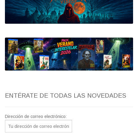
Bluray
Clasificada S
artwork
fantaterror
Jesús Franco
Paul Naschy
ENTÉRATE DE TODAS LAS NOVEDADES
TV Exhumed
Dirección de correo electrónico: