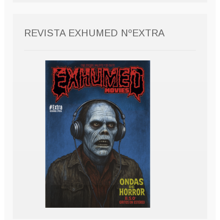
REVISTA EXHUMED NºEXTRA