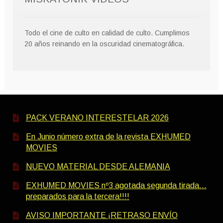
Todo el cine de culto en calidad de culto. Cumplimos
20 años reinando en la oscuridad cinematográfica.
PACK VERANO INTERESTELAR 2026
En Junio número extra de la revista EXHUMED
MOVIES
NUEVO MATERIAL DESDE ALEMANIA
EXHUMED MOVIES nº3 agotada segunda tirada…
preparados para la tercera!!!!
AVISO IMPORTANTE ¡RETRASO ENVÍO