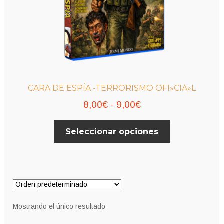
CARA DE ESPÍA -TERRORISMO OFI»CIA»L
Rango
8,00
€
-
9,00
€
de
Este
Seleccionar opciones
precios:
producto
desde
tiene
múltiples
8,00€
variantes.
hasta
Las
9,00€
opciones
Mostrando el único resultado
se