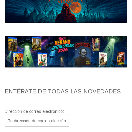
Bluray
Clasificada S
artwork
fantaterror
Jesús Franco
Paul Naschy
ENTÉRATE DE TODAS LAS NOVEDADES
TV Exhumed
Dirección de correo electrónico: