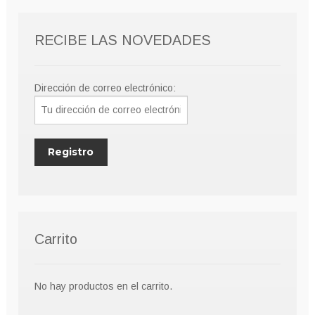
pueden
elegir
RECIBE LAS NOVEDADES
en
la
página
Dirección de correo electrónico:
de
producto
Carrito
No hay productos en el carrito.