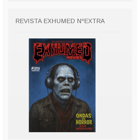
REVISTA EXHUMED NºEXTRA