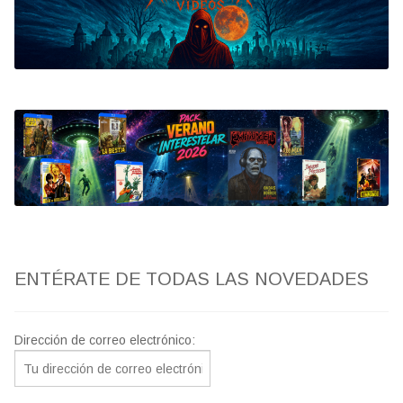
Bluray
Clasificada S
artwork
fantaterror
Jesús Franco
Paul Naschy
ENTÉRATE DE TODAS LAS NOVEDADES
TV Exhumed
Dirección de correo electrónico: