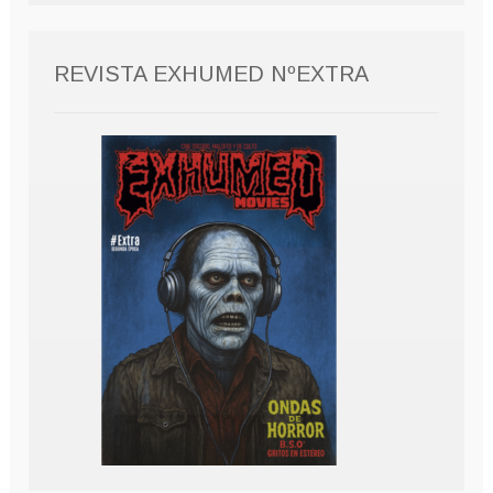
REVISTA EXHUMED NºEXTRA