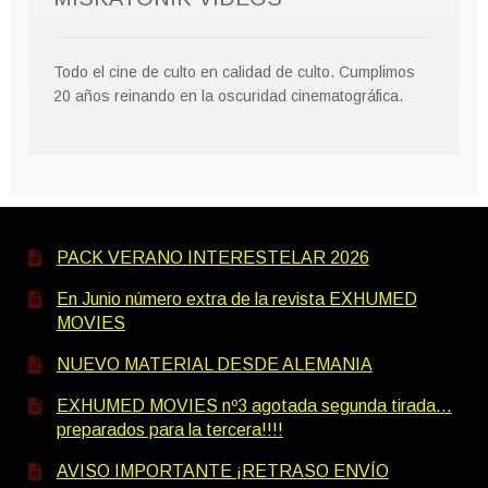
Todo el cine de culto en calidad de culto. Cumplimos
20 años reinando en la oscuridad cinematográfica.
PACK VERANO INTERESTELAR 2026
En Junio número extra de la revista EXHUMED
MOVIES
NUEVO MATERIAL DESDE ALEMANIA
EXHUMED MOVIES nº3 agotada segunda tirada…
preparados para la tercera!!!!
AVISO IMPORTANTE ¡RETRASO ENVÍO