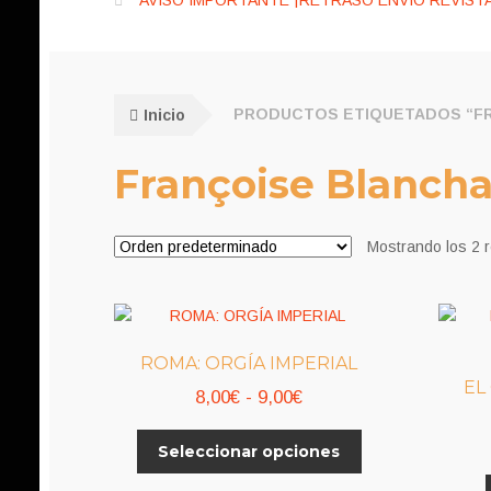
AVISO IMPORTANTE ¡RETRASO ENVÍO REVISTA
Inicio
PRODUCTOS ETIQUETADOS “F
Françoise Blanch
Mostrando los 2 
ROMA: ORGÍA IMPERIAL
EL
Rango
8,00
€
-
9,00
€
de
Este
Seleccionar opciones
precios:
producto
desde
tiene