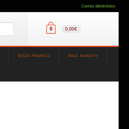
Correo electrónico
0
0,00€
JESÚS FRANCO
PAUL NASCHY