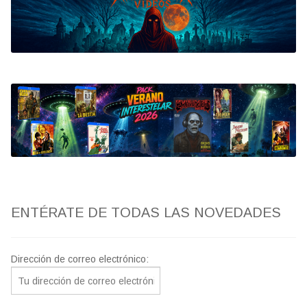
Bluray
Clasificada S
artwork
fantaterror
Jesús Franco
Paul Naschy
ENTÉRATE DE TODAS LAS NOVEDADES
TV Exhumed
Dirección de correo electrónico: