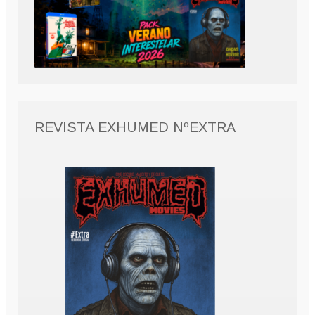
REVISTA EXHUMED NºEXTRA