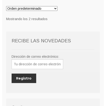
variantes.
hasta
Las
10,00€
opciones
Mostrando los 2 resultados
se
pueden
elegir
RECIBE LAS NOVEDADES
en
la
página
Dirección de correo electrónico:
de
producto