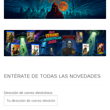
Bluray
Clasificada S
artwork
fantaterror
Jesús Franco
Paul Naschy
ENTÉRATE DE TODAS LAS NOVEDADES
TV Exhumed
Dirección de correo electrónico: