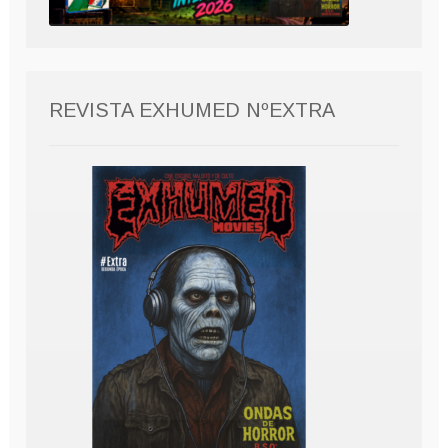
REVISTA EXHUMED NºEXTRA